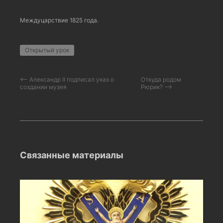
Междуцарствие 1825 года.
Открытый урок
⟵ Александр II подписал указ о
Откуда родом
создании музея
Рюрик? ⟶
Связанные материалы