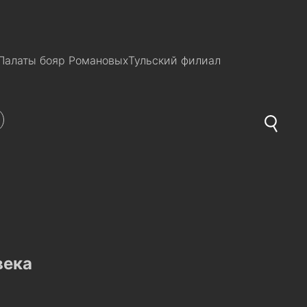
Палаты бояр Романовых
Тульский филиал
века