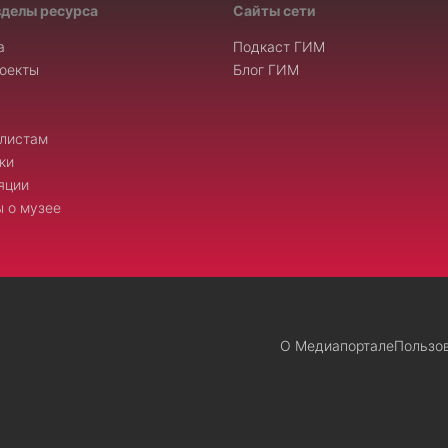
зделы ресурса
Сайты сети
а
Подкаст ГИМ
оекты
Блог ГИМ
листам
ки
яции
 о музее
О Медиапортале
Пользо