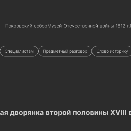
Покровский собор
Музей Отечественной войны 1812 г.
Специалистам
Предметный разговор
Слово историку
я дворянка второй половины XVIII 