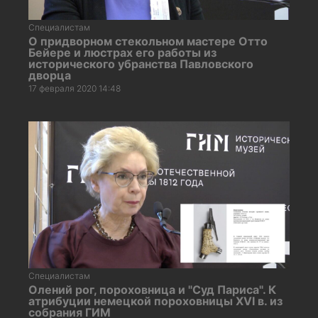
Специалистам
О придворном стекольном мастере Отто
Бейере и люстрах его работы из
исторического убранства Павловского
дворца
17 февраля 2020 14:48
Специалистам
Олений рог, пороховница и "Суд Париса". К
атрибуции немецкой пороховницы XVI в. из
собрания ГИМ