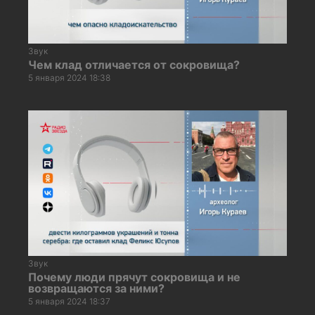
Звук
Чем клад отличается от сокровища?
5 января 2024 18:38
Звук
Почему люди прячут сокровища и не
возвращаются за ними?
5 января 2024 18:37