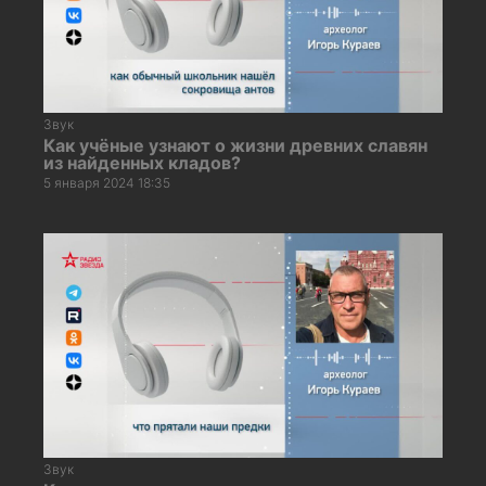
Звук
Как учёные узнают о жизни древних славян
из найденных кладов?
5 января 2024 18:35
Звук