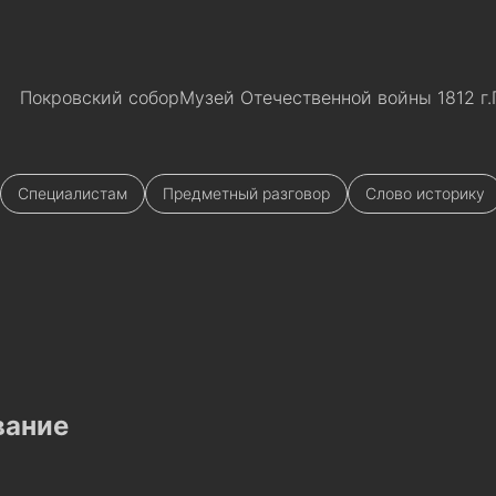
Покровский собор
Музей Отечественной войны 1812 г.
Специалистам
Предметный разговор
Слово историку
вание