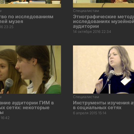
м
Специалистам
тво по исследованиям
Этнографические метод
лей музея
исследованиях музейно
аудитории
16 23:25
14 октября 2016 22:34
м
Специалистам
ание аудитории ГИМ в
Инструменты изучения 
ых сетях: некоторые
в социальных сетях
ты
6 апреля 2015 15:14
 16:42