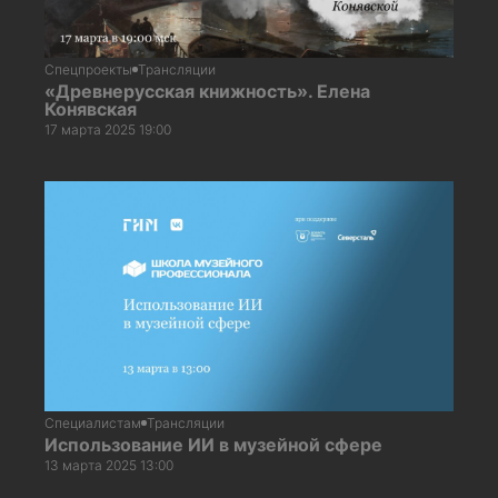
Спецпроекты
Трансляции
«Древнерусская книжность». Елена
Конявская
17 марта 2025 19:00
Специалистам
Трансляции
Использование ИИ в музейной сфере
13 марта 2025 13:00