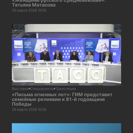
Татьяна Матасова
26 марта 2026 19:00
Выставки
Спецпроекты
Трансляции
«Письма огненных лет»: ГИМ представит
семейные реликвии к 81-й годовщине
Победы
26 марта 2026 15:00