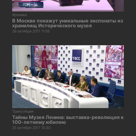
Хроника
В Москве покажут уникальные экспонаты из
хранилищ Исторического музея
26 октября 2017 11:58
Трансляции
Тайны Музея Ленина: выставка-революция к
100-летнему юбилею
25 октября 2017 10:30