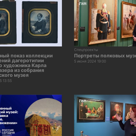
Спецпроекты
ный показ коллекции
Портреты полковых муз
ений дагеротипии
5 июня 2024 19:00
о художника Карла
зера из собрания
ского музея
5 13:55