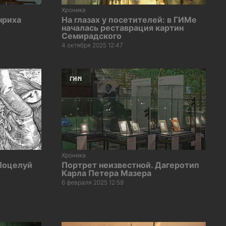
Хроника
нриха
На глазах у посетителей: в ГИМе
началась реставрация картин
Семирадского
4 октября 2025 12:47
Хроника
Поцелуй
Портрет неизвестной. Дагеротип
Карла Петера Мазера
6 февраля 2025 12:59