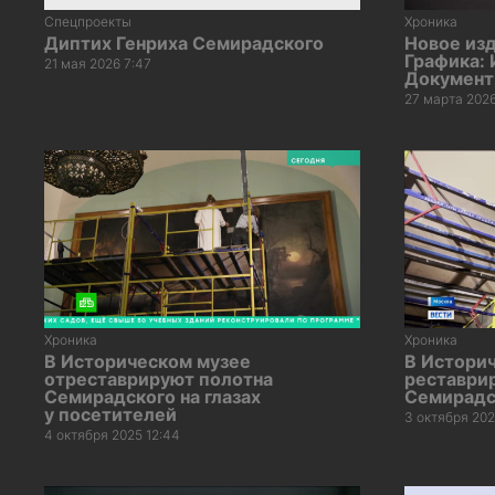
Спецпроекты
Хроника
Диптих Генриха Семирадского
Новое изд
Графика: 
21 мая 2026 7:47
Докумен
27 марта 2026
Хроника
Хроника
В Историческом музее
В Истори
отреставрируют полотна
реставри
Семирадского на глазах
Семирадс
у посетителей
3 октября 202
4 октября 2025 12:44