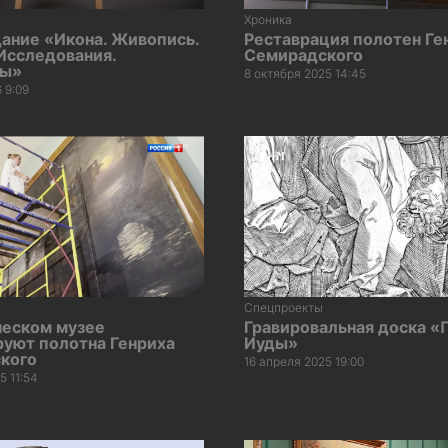
Хроника
ание «Икона. Живопись.
Реставрация полотен Ге
Исследования.
Семирадского
ты»
8 октября 2025 14:45
 9:09
Спецпроекты
ческом музее
Гравировальная доска «
руют полотна Генриха
Иуды»
кого
16 апреля 2025 19:00
5 11:54