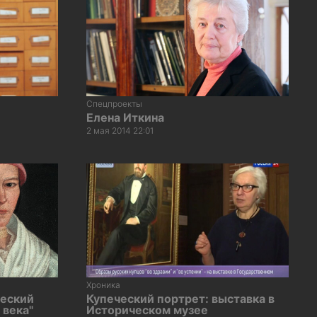
Спецпроекты
Елена Иткина
2 мая 2014 22:01
Хроника
ческий
Купеческий портрет: выставка в
 века"
Историческом музее