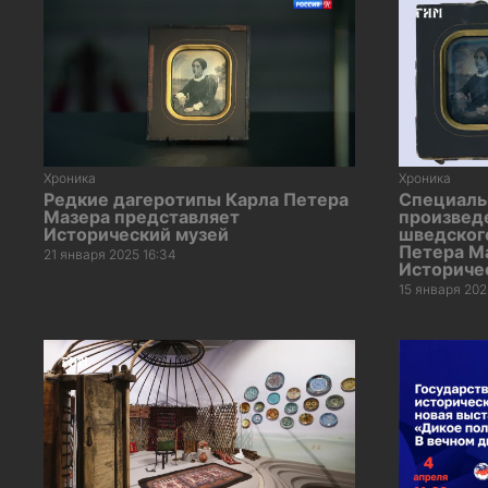
Хроника
Хроника
Редкие дагеротипы Карла Петера
Специаль
Мазера представляет
произвед
Исторический музей
шведског
Петера Ма
21 января 2025 16:34
Историче
15 января 202