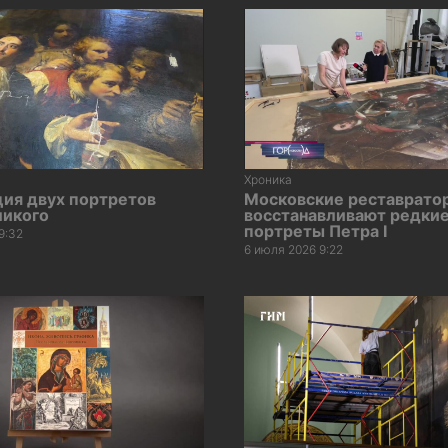
Хроника
ция двух портретов
Московские реставрато
ликого
восстанавливают редки
портреты Петра I
9:32
6 июля 2026 9:22