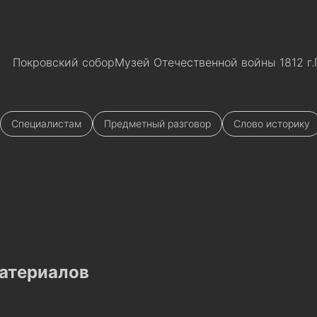
Покровский собор
Музей Отечественной войны 1812 г.
Специалистам
Предметный разговор
Слово историку
атериалов