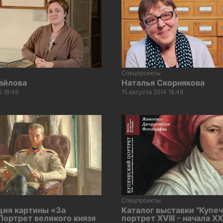
Спецпроекты
айлова
Наталья Скорнякова
5 16:49
15 августа 2014 18:48
Спецпроекты
ция картины «За
Каталог выставки "Купе
Портрет великого князя
портрет XVIII - начала XX