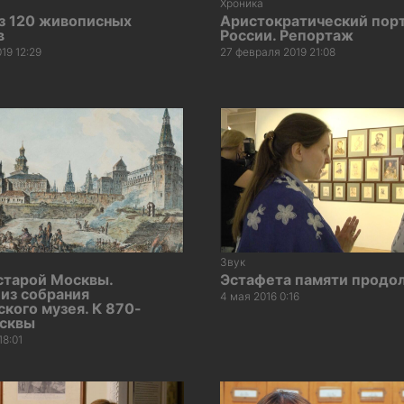
Хроника
из 120 живописных
Аристократический порт
в
России. Репортаж
19 12:29
27 февраля 2019 21:08
Звук
старой Москвы.
Эстафета памяти продо
из собрания
4 мая 2016 0:16
кого музея. К 870-
сквы
18:01