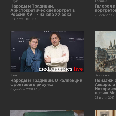
Звук
Хроника
Народы и Традиции.
Галерея 
Аристократический портрет в
портрето
России XVIII - начала XX века
28 февраля 20
21 марта 2019 11:33
Звук
Выставки
Народы и Традиции. О коллекции
Пейзажи 
фронтового рисунка
Акварели 
Историчес
6 декабря 2018 17:00
летию Мо
28 июня 2017 