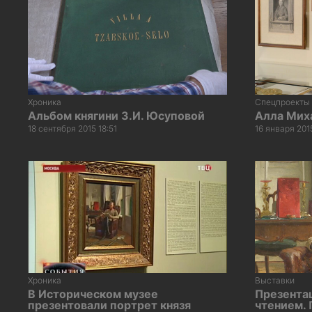
Хроника
Спецпроекты
Альбом княгини З.И. Юсуповой
Алла Мих
18 сентября 2015 18:51
16 января 201
Хроника
Выставки
В Историческом музее
Презента
презентовали портрет князя
чтением. 