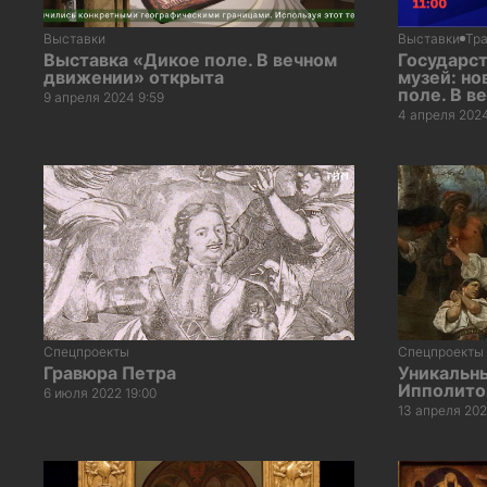
Выставки
Выставки
Тр
Выставка «Дикое поле. В вечном
Государс
движении» открыта
музей: но
поле. В 
9 апреля 2024 9:59
4 апреля 2024
Спецпроекты
Спецпроекты
Гравюра Петра
Уникальн
Ипполито
6 июля 2022 19:00
13 апреля 202