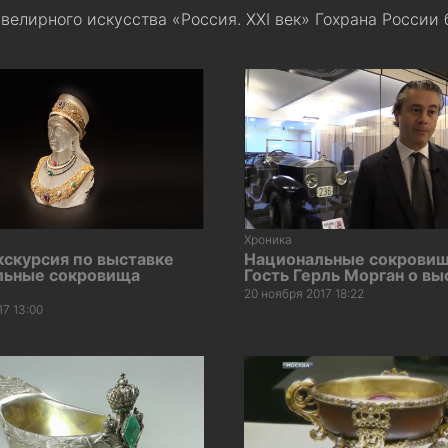
елирного искусства «Россия. XXI век» Гохрана России б
Хроника
кскурсия по выставке
Национальные сокровищ
льные сокровища
Гость Герль Морган о вы
20 ноября 2017 18:22
17 13:00