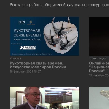
Выставка работ-победителей лауреатов конкурса юв
Хроника
Трансляции
Рукотворная связь времен.
Онлайн-э
Искусство ювелиров России
"Национа
России"
16 февраля 2022 18:57
12 декабря 20