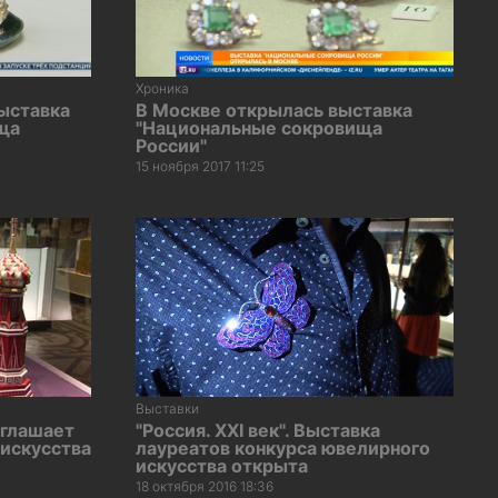
Хроника
ыставка
В Москве открылась выставка
ща
"Национальные сокровища
России"
15 ноября 2017 11:25
Выставки
иглашает
"Россия. XXI век". Выставка
 искусства
лауреатов конкурса ювелирного
искусства открыта
18 октября 2016 18:36