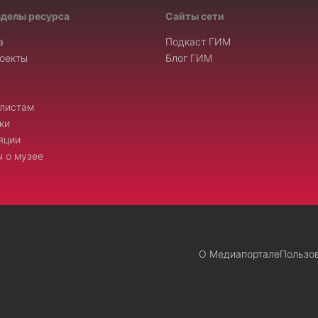
зделы ресурса
Сайты сети
а
Подкаст ГИМ
оекты
Блог ГИМ
листам
ки
яции
 о музее
О Медиапортале
Пользо