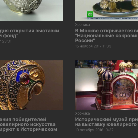
Хроника
 дня открытия выставки
В Москве открывается в
й фонд"
"Национальные сокрови
России"
7 23:01
15 ноября 2017 11:33
Хроника
ения победителей
Исторический музей пр
ювелирного искусства
на выставку ювелирного
ируют в Историческом
19 октября 2016 13:37