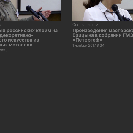
м
Специалистам
ых российских клейм на
Произведения мастерско
 декоративно-
Брицына в собрании ГМ
го искусства из
«Петергоф»
ных металлов
1 ноября 2017 9:34
 9:36