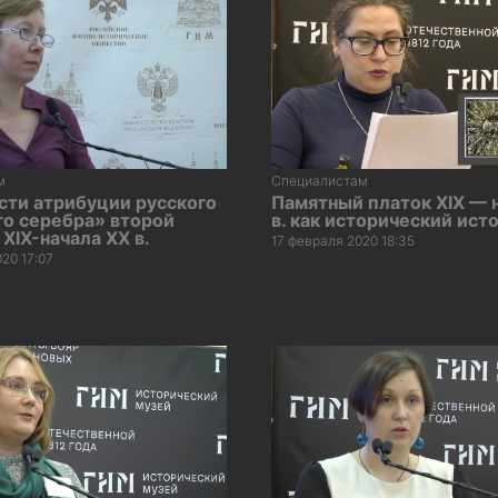
м
Специалистам
сти атрибуции русского
Памятный платок XIX — 
го серебра» второй
в. как исторический ист
XIX-начала XX в.
17 февраля 2020 18:35
20 17:07