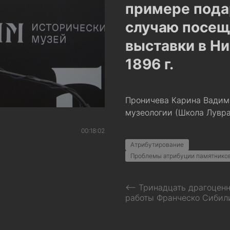
примере пода
случаю посещ
выставки в Н
1896 г.
Проничева Карина Вадимо
музеологии (Школа Лувра
00:18:02
Атрибутирование
Проблемы атрибуции памятников
⟵ Тринадцать драгоценн
работы Франческо Сибил