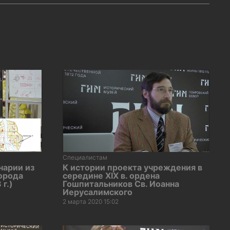
Специалистам
нарии из
К истории проекта учреждения в
орода
середине XIX в. ордена
г.)
Гошпитальников Св. Иоанна
Иерусалимского
2 марта 2020 15:02