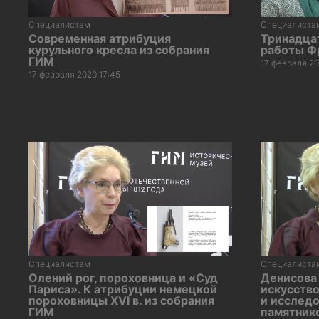
Специалистам
Специалиста
Современная атрибуция
Тринадца
курульного кресла из собрания
работы Ф
ГИМ
17 февраля 20
17 февраля 2020 17:45
Специалистам
Специалиста
Олений рог, пороховница и «Суд
Денисова
Париса». К атрибуции немецкой
искусство
пороховницы XVI в. из собрания
и исслед
ГИМ
памятнико