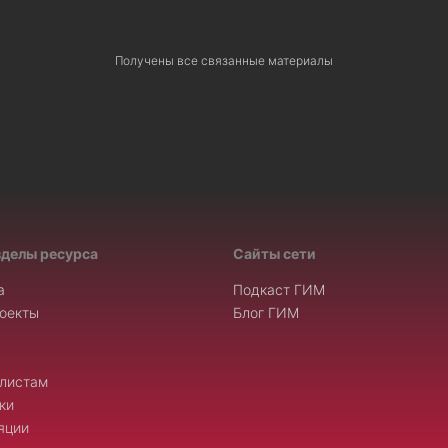
Получены все связанные материалы
зделы ресурса
Сайты сети
а
Подкаст ГИМ
оекты
Блог ГИМ
листам
ки
яции