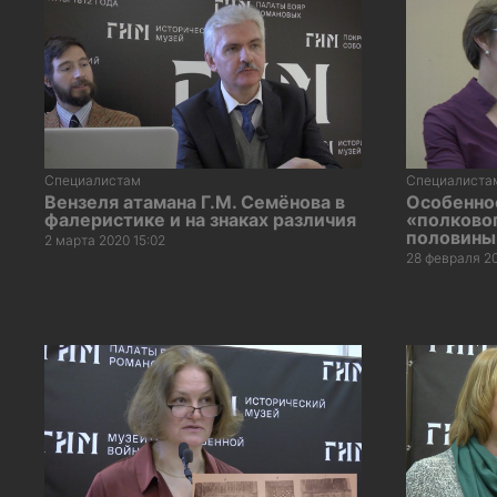
Специалистам
Специалиста
Вензеля атамана Г.М. Семёнова в
Особенно
фалеристике и на знаках различия
«полково
половины 
2 марта 2020 15:02
28 февраля 20