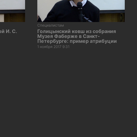
Специалистам
й И. С.
Голицынский ковш из собрания
З
Музея Фаберже в Санкт-
Петербурге: пример атрибуции
1 ноября 2017 9:31