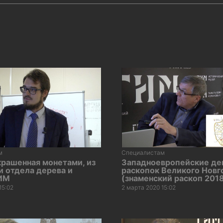
м
Специалистам
крашенная монетами, из
Западноевропейские де
и отдела дерева и
раскопок Великого Новг
ИМ
(знаменский раскоп 2018 
15:02
2 марта 2020 15:02