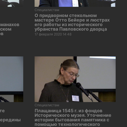
Специалистам
О придворном стекольном
мастере Отто Бейере и люстрах
ьманахов
его работы из исторического
сском
убранства Павловского дворца
ов
17 февраля 2020 14:48
Специалистам
те
Плащаница 1545 г. из фондов
Исторического музея. Уточнение
середины
истории бытования памятника с
помощью технологического