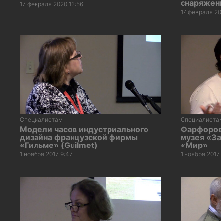
снаряжен
17 февраля 2020 13:56
17 февраля 20
Специалистам
Специалиста
Модели часов индустриального
Фарфоров
дизайна французской фирмы
музея «З
«Гильме» (Guilmet)
«Мир»
1 ноября 2017 9:47
1 ноября 2017