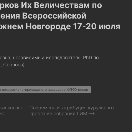
рков Их Величествам по
ения Всероссийской
ижнем Новгороде 17-20 июля
вна, независимый исследователь, PhD по
, Сорбона)
 декоративно-прикладного искусства XVI-XX веков
ых колонн
Современная атрибуция курульного
ио
кресла из собрания ГИМ ⟶