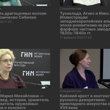
м
Специалистам
ть драгоценных колонн
Туснельда, Агнес и Инес.
ранческо Сибилио
Иллюстрации
заподноевропейских ал
20 17:44
эпохи романтизма на ру
фарфоре частных завод
1820х-1840х гг.
17 февраля 2020 17:43
м
Специалистам
 Мария Михайловна —
Кийский крест в контекс
вед, историк, хранитель
русского декоративно-
ователь оружейных
прикладного искусства 
в и конского
XVII века