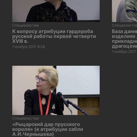
Специалистам
Специалиста
К вопросу атрибуции гардероба
База данн
русской работы первой четверти
изделиях
XVIII в.
прикладно
драгоцен
1 ноября 2017 9:38
1 ноября 2017
Специалистам
«Рыцарский дар прусского
короля» (к атрибуции сабли
А.И.Чернышева)