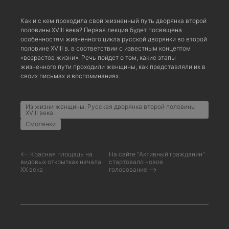
Как и с кем проходила свой жизненный путь дворянка второй
половины XVIII века? Первая лекция будет посвящена
особенностям жизненного цикла русской дворянки во второй
половине XVIII в. в соответствии с известным концептом
«возрастов жизни». Речь пойдет о том, какие этапы
жизненного пути проходили женщины, как представляли их в
своих письмах и воспоминаниях.
Из жизни женщины. Русская дворянка второй половины
XVIII века
Смолянки
⟵ Красная площадь на
На сайте "Активный гражданин"
видовых открытках начала
стартовало новое
XX века
голосование ⟶