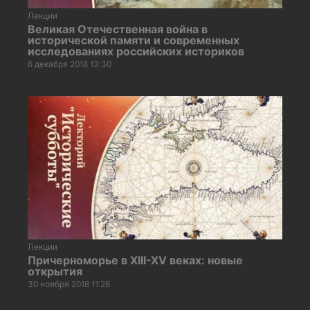
Лекции
Великая Отечественная война в
исторической памяти и современных
исследованиях российских историков
6 декабря 2018 13:30
Лекции
Причерноморье в XIII-XV веках: новые
открытия
30 ноября 2018 11:26