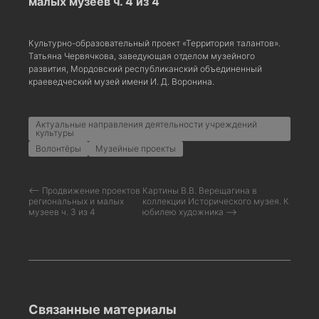
малых музеев ч. 4 из 4
Культурно-образовательный проект «Территория талантов».
Татьяна Червячкова, заведующая отделом музейного
развития, Мордовский республиканский объединенный
краеведческий музей имени И. Д. Воронина.
Актуальные направления деятельности учреждений
культуры
Волонтёры
Музейные проекты
⟵ Продвижение проектов
Картины В.В. Верещагина в
региональных и малых
коллекции Исторического музея. К
музеев ч. 3 из 4
юбилею художника ⟶
Связанные материалы