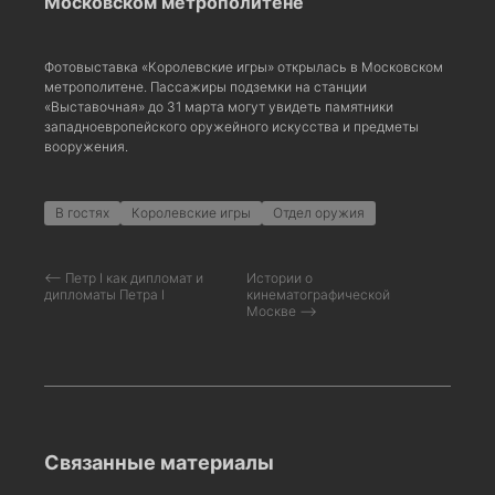
Московском метрополитене
Фотовыставка «Королевские игры» открылась в Московском
метрополитене. Пассажиры подземки на станции
«Выставочная» до 31 марта могут увидеть памятники
западноевропейского оружейного искусства и предметы
вооружения.
В гостях
Королевские игры
Отдел оружия
⟵ Петр I как дипломат и
Истории о
дипломаты Петра I
кинематографической
Москве ⟶
Связанные материалы