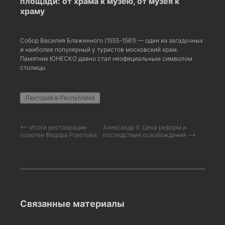
площади: от храма к музею, от музея к
храму
Собор Василия Блаженного (1555-1561) — один из загадочных
и наиболее популярный у туристов московский храм.
Памятник ЮНЕСКО давно стал неофициальным символом
столицы.
Лекторий в Республике
⟵ Итоги реставрации
Александр II. Цена реформ и
полотен Фёдора Рокотова
последствия освобождения ⟶
Связанные материалы