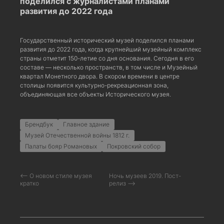
поделился с журналистами планами
развития до 2022 года
Государственный исторический музей поделился планами
развития до 2022 года, когда крупнейший музейный комплекс
страны отметит 150-летие со дня основания. Сегодня в его
составе — несколько пространств, в том числе и Музейный
квартал Монетного двора. В скором времени в центре
столицы появится культурно-рекреационная зона,
объединяющая все объекты Исторического музея.
Брендбук
Главное здание
Музей Отечественной войны 1812 г.
Палаты бояр Романовых
Покровский собор
⟵ О новом стиле музея
Ночь музеев 2019. Пост-
кратко
релиз ⟶