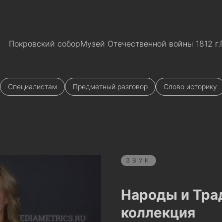
Покровский собор
Музей Отечественной войны 1812 г.
Специалистам
Предметный разговор
Слово историку
ЗВУК
Народы и Тра
коллекция