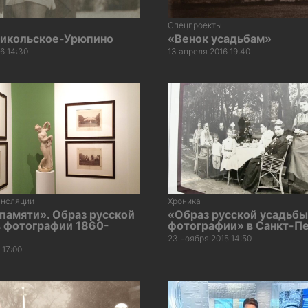
Спецпроекты
Никольское-Урюпино
«Венок усадьбам»
6 14:30
13 апреля 2016 19:40
ансляции
Хроника
памяти». Образ русской
«Образ русской усадьбы
в фотографии 1860-
фотографии» в Санкт-П
23 ноября 2015 14:50
 17:00