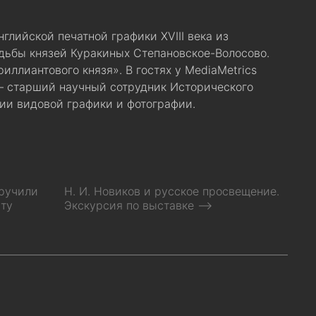
глийской печатной графики XVIII века из
дьбы князей Куракиных Степановское-Волосово.
иллиантового князя». В гостях у MediaMetrics
— старший научный сотрудник Исторического
ции видовой графики и фотографии.
ручили
Н. И. Новиков и русское просвещение.
ту
Экскурсия по выставке ⟶