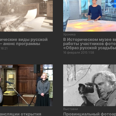
Хроника
ические виды русской
В Историческом музее 
— анонс программы
работы участников фото
«Образ русской усадьб
16:21
16 февраля 2015 1:58
Выставки
рансляции открытия
Провинциальный фотоа