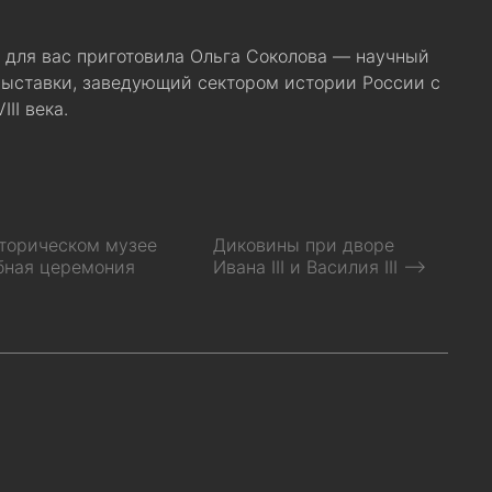
 для вас приготовила Ольга Соколова — научный
выставки, заведующий сектором истории России с
II века.
торическом музее
Диковины при дворе
бная церемония
Ивана III и Василия III ⟶