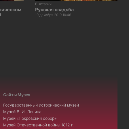
Выставки
рическом
Русская свадьба
я
19 декабря 2019 10:46
Сайты Музея
Государственный исторический музей
Музей В. И. Ленина
Музей «Покровский собор»
Музей Отечественной войны 1812 г.