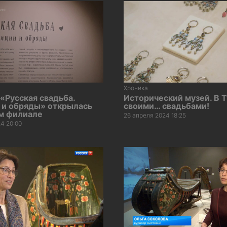
Хроника
«Русская свадьба.
Исторический музей. В Т
 и обряды» открылась
своими… свадьбами!
ом филиале
26 апреля 2024 18:25
4 20:00