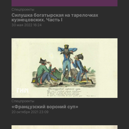
Спецпроекты
Силушка богатырская на тарелочках
кузнецовских. Часть I
30 мая 2022 16:24
Спецпроекты
«Французский вороний суп»
20 октября 2021 23:09