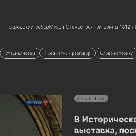
Покровский собор
Музей Отечественной войны 1812 г.
Специалистам
Предметный разговор
Слово историку
ХРОНИКА
В Историческ
выставка, пос