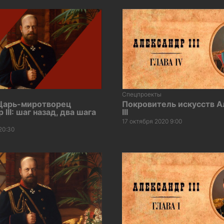
Спецпроекты
Царь-миротворец
Покровитель искусств А
III: шаг назад, два шага
III
17 октября 2020 9:00
20:30