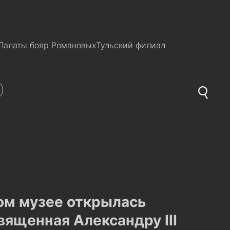
Палаты бояр Романовых
Тульский филиал
ом музее открылась
вященная Александру III