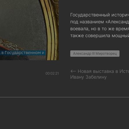
Государственный историч
под названием «Александр
воевала, но в то же врем
также совершила мощный
Александр III Миротворец
⟵ Новая выставка в Ист
00:02:21
Ивану Забелину