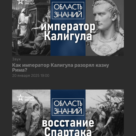
Звук
Как император Калигула разорял казну
Рима?
20 января 2025 19:00