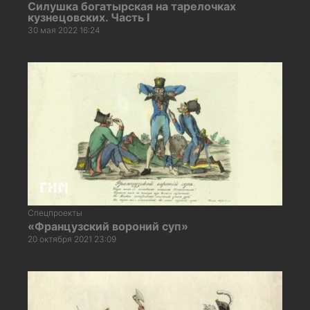
Силушка богатырская на тарелочках
кузнецовских. Часть I
30 мая 2022 16:24
Спецпроекты
«Французский вороний суп»
20 октября 2021 23:09