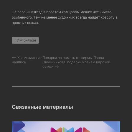
На первый взгляд в простом холщовом мешке нет ничего
особенного. Тем не менее художник всегда найдёт красоту в
простых вещах.
ГИМ онлайн
⟵ Храмозданная
Подарки на память от фирмы Павла
надпись
Овчинникова: подарки членам царской
семьи ⟶
Связанные материалы