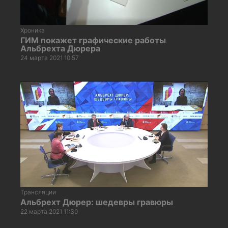
Хроника
ГИМ покажет графические работы
Альбрехта Дюрера
24 марта 2021 10:57
Трансляции
Альбрехт Дюрер: шедевры гравюры
22 марта 2021 11:30