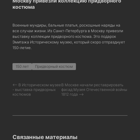
Москву привезли коллекцию придворного
костюма
Военные мундиры, бальные платья, роскошные наряды на
все случаи жизни. Из Санкт-Петербурга в Москву привезли
выставку коллекции придворного костюма. Это подарок
Эмитажа Историческому музею, который скоро отпразднует
150-летие.
150 лет
Придворный костюм
⟵ В Историческом музее
В Москве начали реставрировать
- выставка придворных
фасад Музея Отечественной войны
костюмов
1812 года ⟶
Связанные материалы