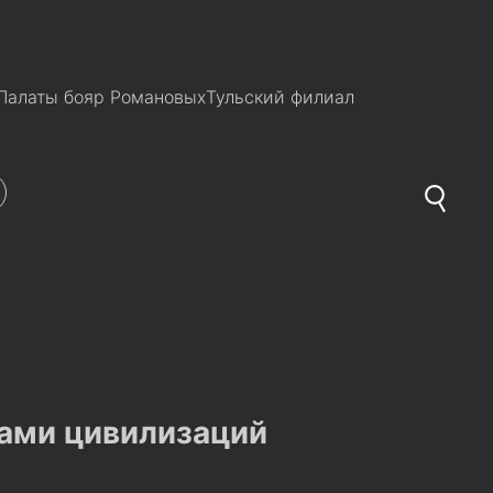
Палаты бояр Романовых
Тульский филиал
гами цивилизаций