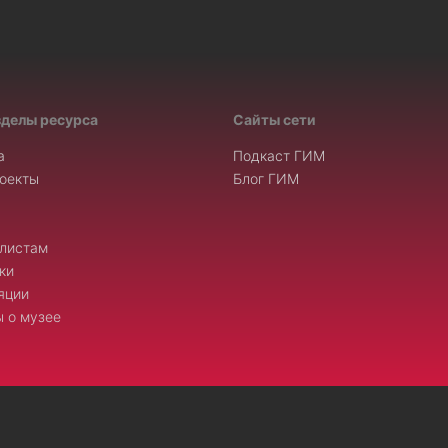
зделы ресурса
Сайты сети
а
Подкаст ГИМ
оекты
Блог ГИМ
листам
ки
яции
 о музее