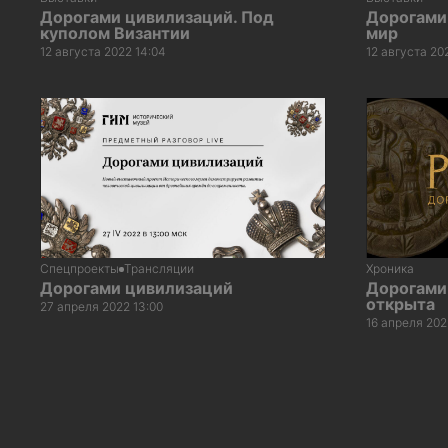
Дорогами цивилизаций. Под
Дорогами
куполом Византии
мир
12 августа 2022 14:04
12 августа 202
Спецпроекты
Трансляции
Хроника
Дорогами цивилизаций
Дорогами
открыта
27 апреля 2022 13:00
16 апреля 202