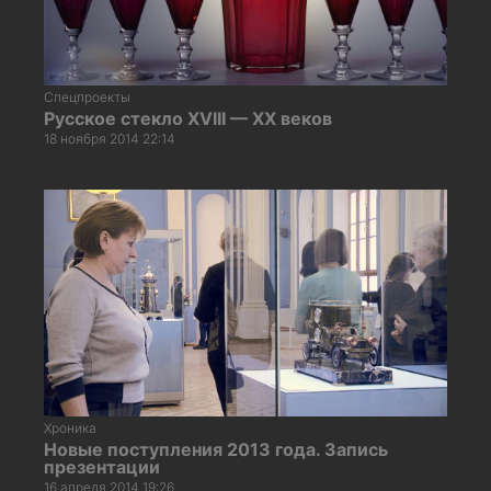
Спецпроекты
Русское стекло XVIII — XX веков
18 ноября 2014 22:14
Хроника
Новые поступления 2013 года. Запись
презентации
16 апреля 2014 19:26