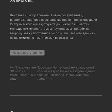
XVIII-XIX вв.
Выставка «Выбор времени. Новые поступления»,
расположившаяся в пространстве постоянной экспозиции
Исторического музея, открыта до 3 октября. Вместе с
методистом музея Артёмом Арутюновым пройдём по
второму этажу постоянной экспозиции Главного здания и
познакомимся с памятниками разных эпох.
Новые поступления
⟵ Празднование
Пороховая бочка или банка с пауками?
300-летия
Россия в европейских международных
Романовых в 1913
отношениях перед Первой Мировой
году
войной ⟶