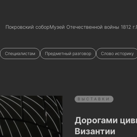
Покровский собор
Музей Отечественной войны 1812 г.
Специалистам
Предметный разговор
Слово историку
ВЫСТАВКИ
Дорогами цив
Византии