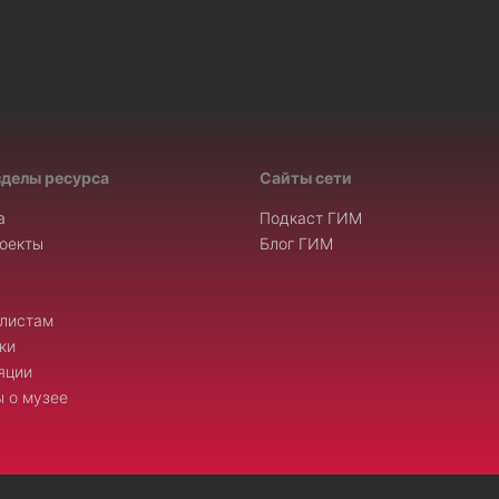
зделы ресурса
Сайты сети
а
Подкаст ГИМ
оекты
Блог ГИМ
листам
ки
яции
 о музее