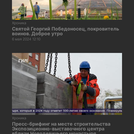
Хроника
Святой Георгий Победоносец, покровитель
воинов. Доброе утро
6 мая 2024 12:10
Хроника
Пресс-брифинг на месте строительства
Экспозиционно-выставочного центра
вблизи Новодевичьего монастыря