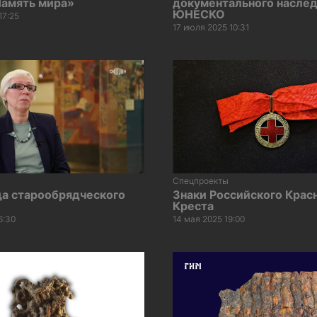
Память мира»
документального насле
ЮНЕСКО
17:25
17 июля 2025 10:31
Спецпроекты
а старообрядческого
Знаки Российского Крас
Креста
6:30
14 мая 2025 19:00