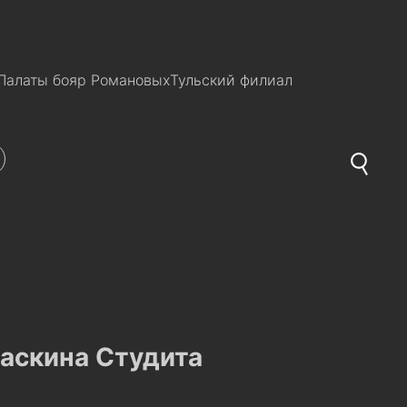
Палаты бояр Романовых
Тульский филиал
аскина Студита