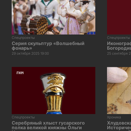
Спецпроекты
Спецпроекты
Серия скульптур «Волшебный
Иконогра
фонарь»
Богороди
29 октября 2025 19:00
25 сентября 2
Спецпроекты
Хроника
Серебряный хлыст гусарского
Хлудовска
полка великой княжны Ольги
Историчес