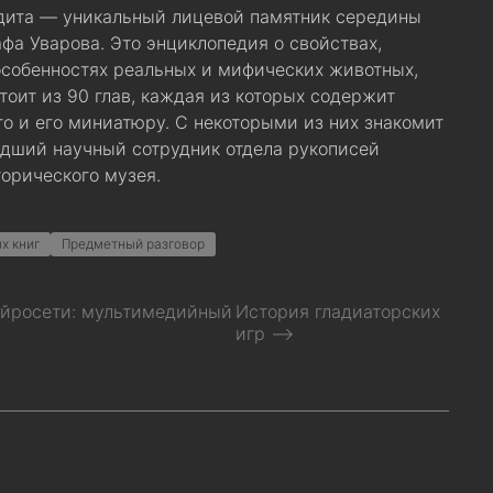
дита — уникальный лицевой памятник середины
рафа Уварова. Это энциклопедия о свойствах,
особенностях реальных и мифических животных,
тоит из 90 глав, каждая из которых содержит
го и его миниатюру. С некоторыми из них знакомит
дший научный сотрудник отдела рукописей
торического музея.
х книг
Предметный разговор
ейросети: мультимедийный
История гладиаторских
игр ⟶