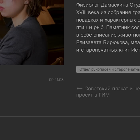
Физиолог Дамаскина Сту
XVIII века из собрания г
повадках и характерных 
птиц и рыб. Памятник сос
в себе описание животно
Елизавета Бирюкова, мла
и старопечатных книг Ис
Отдел рукописей и старопечатны
00:21:03
⟵ Советский плакат и н
проект в ГИМ