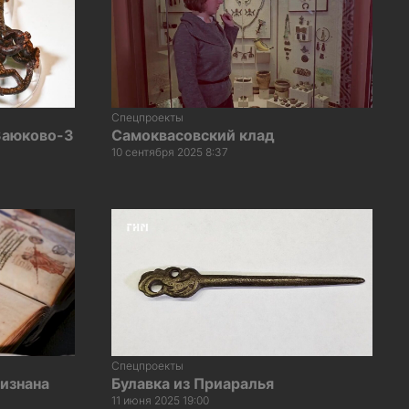
Спецпроекты
Заюково-3
Самоквасовский клад
10 сентября 2025 8:37
Спецпроекты
изнана
Булавка из Приаралья
11 июня 2025 19:00