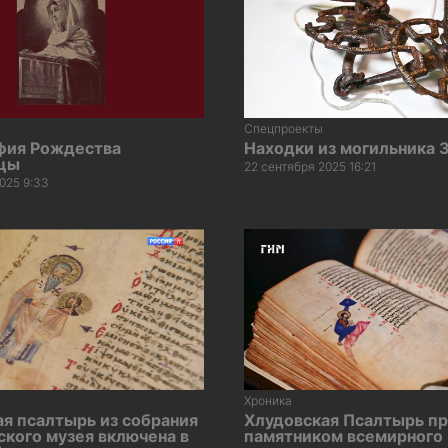
Спецпроекты
фия Рождества
Находки из могильника 
цы
22 сентября 2025 16:21
025 9:33
Хроника
я псалтырь из собрания
Хлудовская Псалтырь пр
кого музея включена в
памятником всемирного