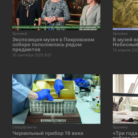
Хроника
Хроника
Экспозиция музея в Покровском
В музей в
соборе пополнилась рядом
Небесный
предметов
13 апреля 202
15 сентября 2023 9:57
Спецпроекты
Хроника
Чернильный прибор 19 века
«Три года
работе о