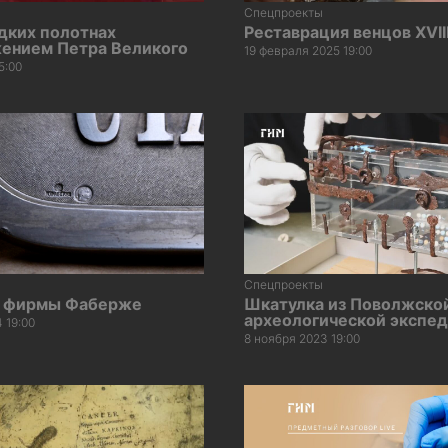
Спецпроекты
дких полотнах
Реставрация венцов XVII
жением Петра Великого
19 февраля 2025 19:00
5:00
Спецпроекты
 фирмы Фаберже
Шкатулка из Поволжско
археологической экспе
 19:00
8 ноября 2023 19:00