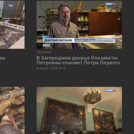
Хроника
ры
В Загородном дворце Елизаветы
е
Петровны спасают Петра Первого
6 июля 2026 9:14