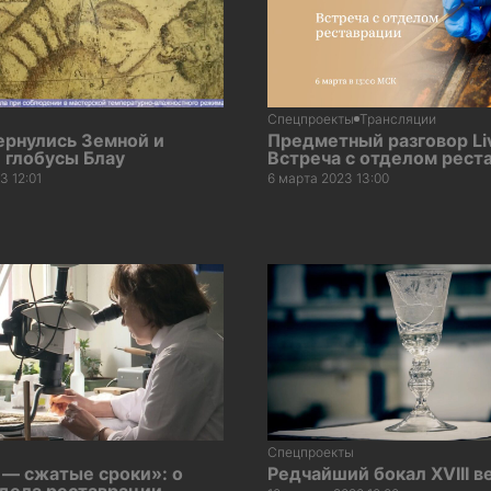
Спецпроекты
Трансляции
ернулись Земной и
Предметный разговор Li
 глобусы Блау
Встреча с отделом рест
3 12:01
6 марта 2023 13:00
Спецпроекты
 — сжатые сроки»: о
Редчайший бокал XVIII в
тдела реставрации