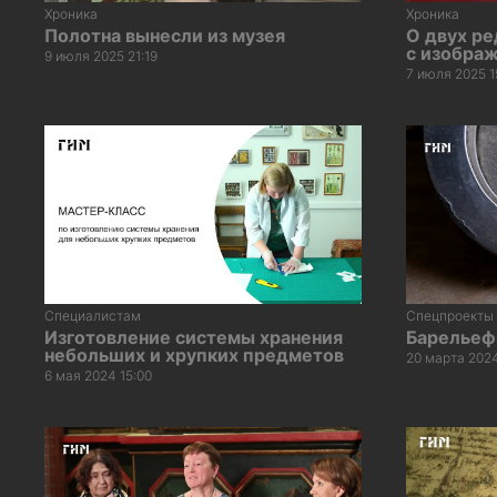
Хроника
Хроника
Полотна вынесли из музея
О двух ре
с изобра
9 июля 2025 21:19
7 июля 2025 1
Специалистам
Спецпроекты
Изготовление системы хранения
Барельеф
небольших и хрупких предметов
20 марта 2024
6 мая 2024 15:00