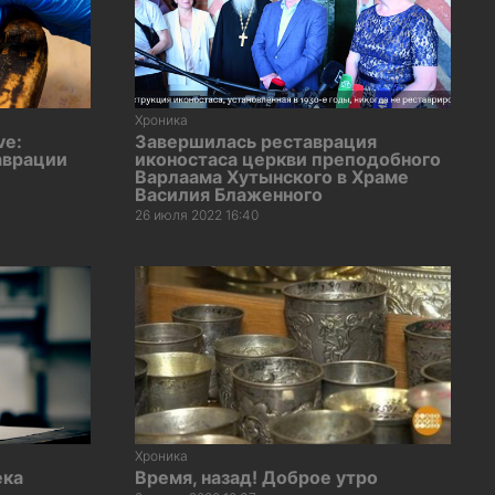
Хроника
ve:
Завершилась реставрация
аврации
иконостаса церкви преподобного
Варлаама Хутынского в Храме
Василия Блаженного
26 июля 2022 16:40
Хроника
ека
Время, назад! Доброе утро