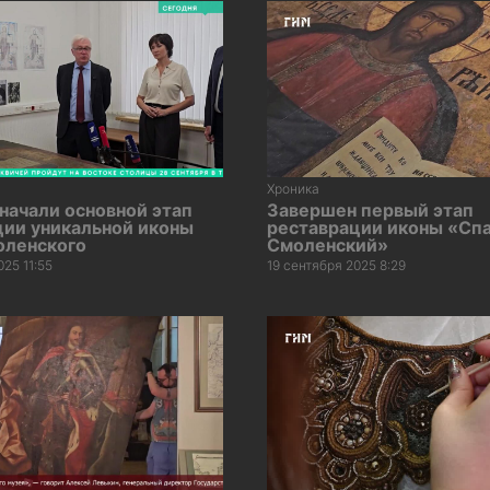
Хроника
начали основной этап
Завершен первый этап
ции уникальной иконы
реставрации иконы «Сп
оленского
Смоленский»
025 11:55
19 сентября 2025 8:29