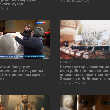
10 апреля 2020 10:00
ского музея
 10:41
Хроника
емьи Блау: две
Реставраторы завершил
фические жемчужины
этап работ по спасению
 в Историческом музее
уникальных памятников
Земного и Небесного гл
0 17:10
29 января 2020 13:05