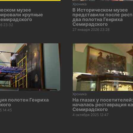
Хроника
ческом музее
В Историческом музее
рировали крупные
представили после рес
Семирадского
два полотна Генриха
Семирадского
6 23:32
27 января 2026 23:28
Хроника
ия полотен Генриха
На глазах у посетителей
кого
началась реставрация к
Семирадского
5 14:45
4 октября 2025 12:47