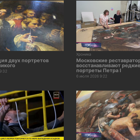
Хроника
ция двух портретов
Московские реставрато
ликого
восстанавливают редки
портреты Петра I
9:32
6 июля 2026 9:22