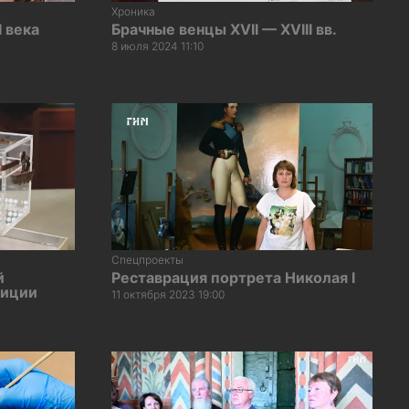
Хроника
I века
Брачные венцы XVII — XVIII вв.
8 июля 2024 11:10
Спецпроекты
й
Реставрация портрета Николая I
диции
11 октября 2023 19:00