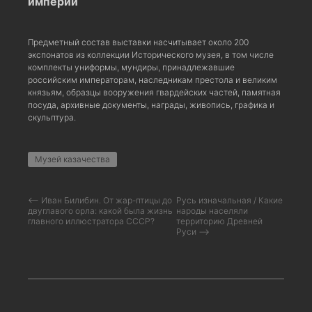
империи
Предметный состав выставки насчитывает около 200
экспонатов из коллекции Исторического музея, в том числе
комплекты униформы, мундиры, принадлежавшие
российским императорам, наследникам престола и великим
князьям, образцы вооружения гвардейских частей, памятная
посуда, архивные документы, награды, живопись, графика и
скульптура.
Музей казачества
⟵ Иван Билибин. От жар-птицы до
Русь изначальная / Какие
двуглавого орла: какой была жизнь
народы населяли
главного иллюстратора СССР?
территорию Древней
Руси ⟶