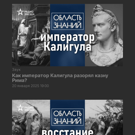
Звук
Как император Калигула разорял казну
Рима?
20 января 2025 19:00