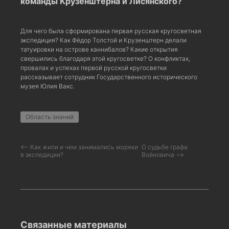
команды Крузенштерна и Лисянского?
Для чего была сформирована первая русская кругосветная
экспедиция? Как Фёдор Толстой и Крузенштерн делали
татуировки на острове каннибалов? Какие открытия
свершились благодаря этой кругосветке? О конфликтах,
провалах и успехах первой русской кругосветки
рассказывает сотрудник Государственного исторического
музея Юлия Вакс.
Область знаний
⟵ Как жили и чем занимались моряки
О судьбе графа
в экспедиции?
Войновича ⟶
Связанные материалы