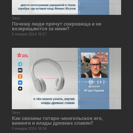
Звук
Почему люди прячут сокровища и не
возвращаются за ними?
5 января 2024 18:37
Звук
Как связаны татаро-монгольское иго,
викинги и клады древних славян?
5 января 2024 18:36