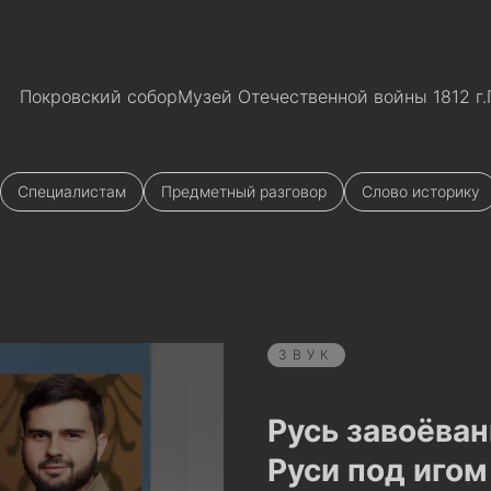
Покровский собор
Музей Отечественной войны 1812 г.
Специалистам
Предметный разговор
Слово историку
ЗВУК
Русь завоёван
Руси под иго