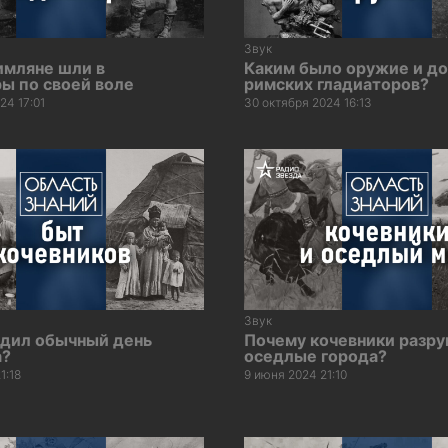
Звук
имляне шли в
Каким было оружие и д
ы по своей воле
римских гладиаторов?
24 17:01
30 октября 2024 16:13
Звук
одил обычный день
Почему кочевники разр
а?
оседлые города?
1:18
9 июня 2024 21:10