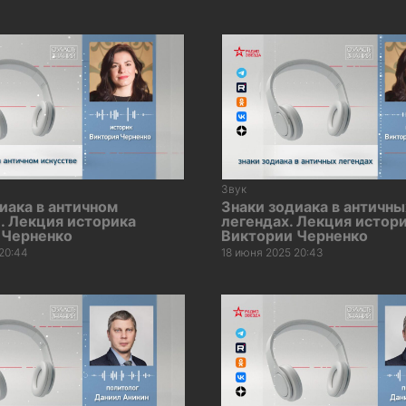
Звук
иака в античном
Знаки зодиака в античны
. Лекция историка
легендах. Лекция истор
 Черненко
Виктории Черненко
20:44
18 июня 2025 20:43