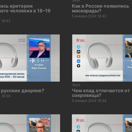
Звук
лись критерии
Как в России появились
ого человека в 18–19
маскарады?
5 января 2024 18:42
 18:43
Звук
 русские дворяне?
Чем клад отличается от
сокровища?
 18:39
5 января 2024 18:38