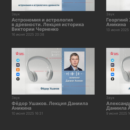
Звук
Звук
Астрономия и астрология
Георгиий
в древности. Лекция историка
Аникина
Виктории Черненко
13 июня 2025 
16 июня 2025 20:38
Звук
Звук
Фёдор Ушаков. Лекция Даниила
Александ
Аникина
Даниила 
10 июня 2025 16:31
9 июня 2025 1