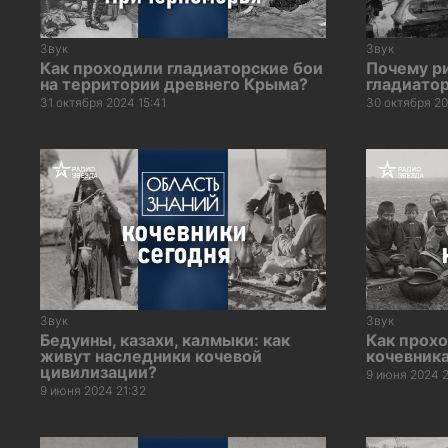
Звук
Звук
Как проходили гладиаторские бои
Почему р
на территории древнего Крыма?
гладиатор
31 октября 2024 15:41
30 октября 20
Звук
Звук
Бедуины, казахи, калмыки: как
Как прох
живут наследники кочевой
кочевник
цивилизации?
9 июня 2024 2
9 июня 2024 21:32