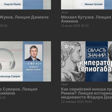
Звук
 Жуков. Лекция Даниила
Михаил Кутузов. Лекция
Аникина
16:35
12 июня 2025 16:33
Звук
р Суворов. Лекция
Как сирийский юноша пр
Аникина
Римом? Лекция историк
медиевиста Фёдора Дер
6:26
23 января 2025 19:00