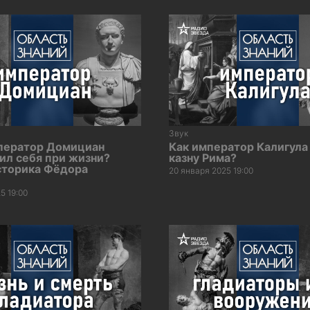
Звук
ператор Домициан
Как император Калигула
ил себя при жизни?
казну Рима?
сторика Фёдора
20 января 2025 19:00
5 19:00