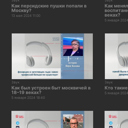
Звук
Звук
Как персидские пушки попали в
Как меня
Москву?
воспитанн
веках?
13 мая 2024 11:00
5 января 2024
Звук
Звук
Как был устроен быт москвичей в
Кто такие
18–19 веках?
5 января 2024
5 января 2024 18:40