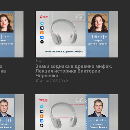
Звук
х
Знаки зодиака в древних мифах.
ика
Лекция историка Виктории
Черненко
17 июня 2025 20:42