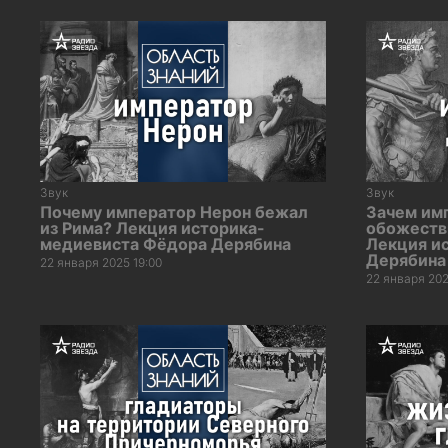
Звук
Звук
Почему император Нерон бежал
Зачем им
из Рима? Лекция историка-
обожеств
медиевиста Фёдора Дерябина
Лекция и
Дерябина
22 января 2025 19:00
22 января 202