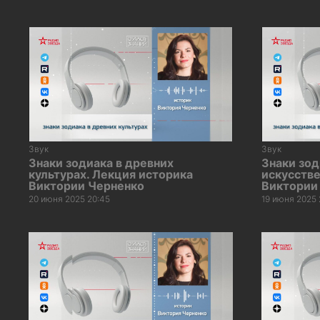
Звук
Звук
Знаки зодиака в древних
Знаки зод
культурах. Лекция историка
искусстве
Виктории Черненко
Виктории
20 июня 2025 20:45
19 июня 2025 