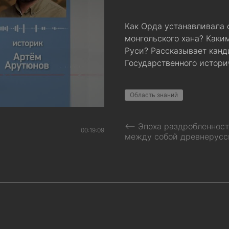
Как Орда устанавливала 
монгольского хана? Как
Руси? Рассказывает канд
Государственного истори
Область знаний
⟵ Эпоха раздробленности
00:19:09
между собой древнерусс