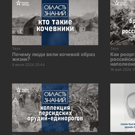
Звук
Звук
Почему люди вели кочевой образ
Как реор
жизни?
российска
наполеон
9 июня 2024 20:44
16 мая 2024 1