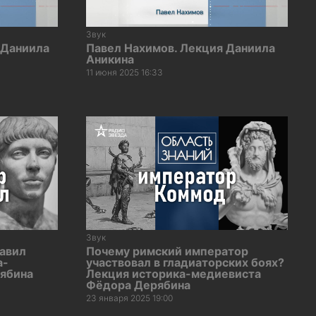
Звук
 Даниила
Павел Нахимов. Лекция Даниила
Аникина
11 июня 2025 16:33
Звук
авил
Почему римский император
а-
участвовал в гладиаторских боях?
ябина
Лекция историка-медиевиста
Фёдора Дерябина
23 января 2025 19:00