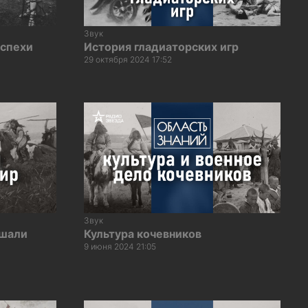
Звук
оспехи
История гладиаторских игр
29 октября 2024 17:52
Звук
ушали
Культура кочевников
9 июня 2024 21:05