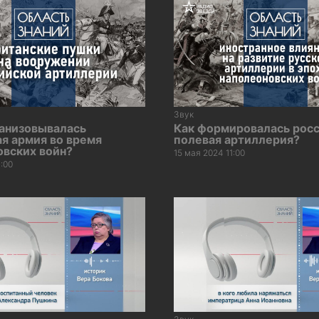
Звук
ганизовывалась
Как формировалась рос
я армия во время
полевая артиллерия?
овских войн?
15 мая 2024 11:00
1:00