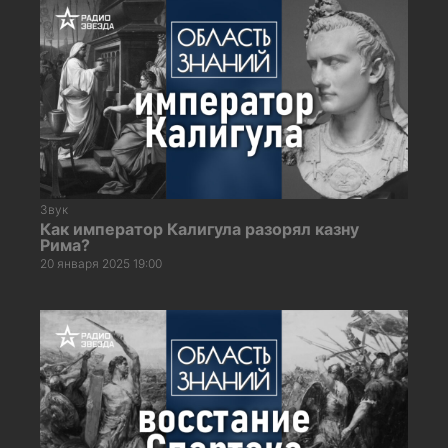
Звук
Как император Калигула разорял казну
Рима?
20 января 2025 19:00