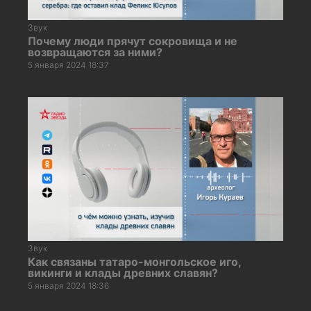
Звук
Почему люди прячут сокровища и не
возвращаются за ними?
5 января 2024 18:37
Звук
Как связаны татаро-монгольское иго,
викинги и клады древних славян?
5 января 2024 18:36