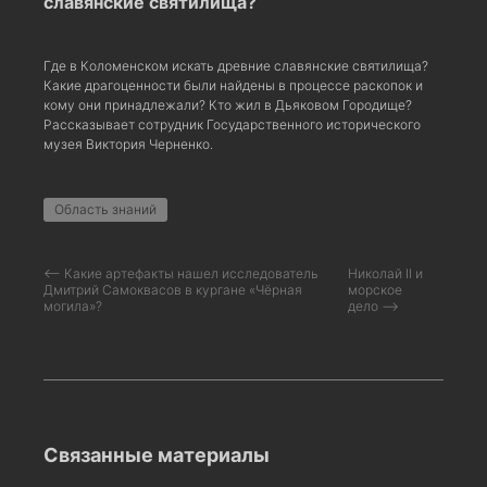
славянские святилища?
Где в Коломенском искать древние славянские святилища?
Какие драгоценности были найдены в процессе раскопок и
кому они принадлежали? Кто жил в Дьяковом Городище?
Рассказывает сотрудник Государственного исторического
музея Виктория Черненко.
Область знаний
⟵ Какие артефакты нашел исследователь
Николай II и
Дмитрий Самоквасов в кургане «Чёрная
морское
могила»?
дело ⟶
Связанные материалы