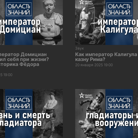
Звук
ператор Домициан
Как император Калигула
ил себя при жизни?
казну Рима?
сторика Фёдора
20 января 2025 19:00
5 19:00