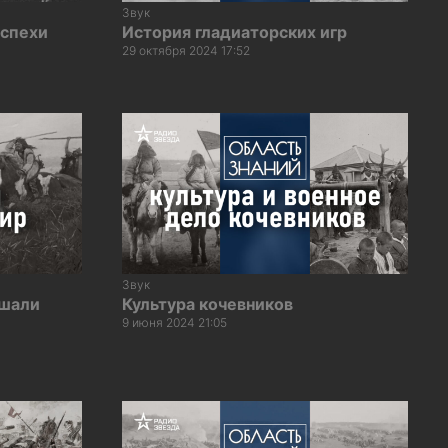
Звук
оспехи
История гладиаторских игр
29 октября 2024 17:52
Звук
ушали
Культура кочевников
9 июня 2024 21:05