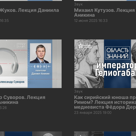
Звук
 Жуков. Лекция Даниила
Михаил Кутузов. Лекция
Аникина
16:35
12 июня 2025 16:33
Звук
р Суворов. Лекция
Как сирийский юноша пр
Аникина
Римом? Лекция историк
медиевиста Фёдора Дер
6:26
23 января 2025 19:00