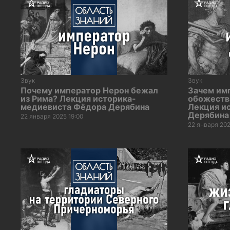
Звук
Звук
Почему император Нерон бежал
Зачем им
из Рима? Лекция историка-
обожеств
медиевиста Фёдора Дерябина
Лекция и
Дерябина
22 января 2025 19:00
22 января 202