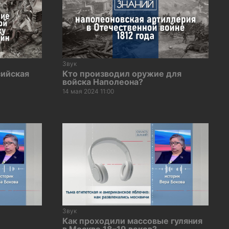
Звук
сийская
Кто производил оружие для
войска Наполеона?
14 мая 2024 11:00
Звук
Как проходили массовые гуляния
в Москве 18–19 веков?