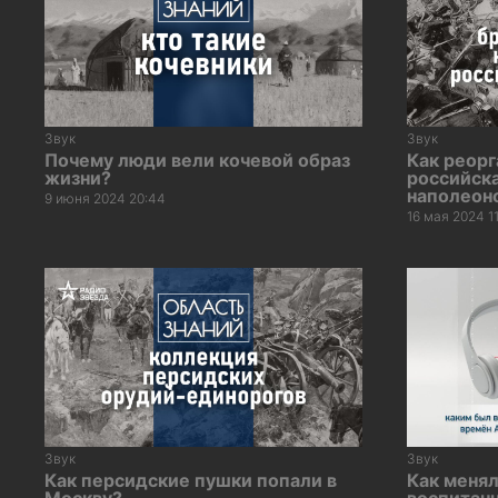
Звук
Звук
Почему люди вели кочевой образ
Как реор
жизни?
российска
наполеон
9 июня 2024 20:44
16 мая 2024 1
Звук
Звук
Как персидские пушки попали в
Как меня
Москву?
воспитанн