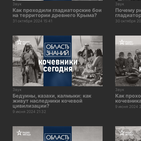
Звук
Звук
Как проходили гладиаторские бои
Почему р
на территории древнего Крыма?
гладиатор
31 октября 2024 15:41
30 октября 20
Звук
Звук
Бедуины, казахи, калмыки: как
Как прох
живут наследники кочевой
кочевник
цивилизации?
9 июня 2024 2
9 июня 2024 21:32