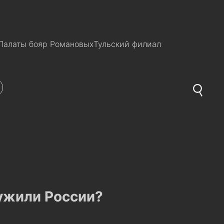
Палаты бояр Романовых
Тульский филиал
лужили России?