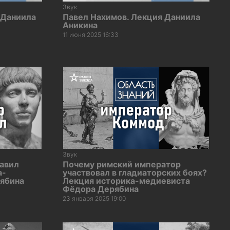
Звук
 Даниила
Павел Нахимов. Лекция Даниила
Аникина
11 июня 2025 16:33
Звук
авил
Почему римский император
а-
участвовал в гладиаторских боях?
ябина
Лекция историка-медиевиста
Фёдора Дерябина
23 января 2025 19:00