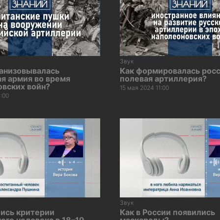
Звук
ганизовывалась
Как формировалась рос
я армия во время
полевая артиллерия?
овских войн?
15 мая 2024 11:00
1:00
Звук
лись критерии
Как в России появились
ого человека в 18–19
маскарады?