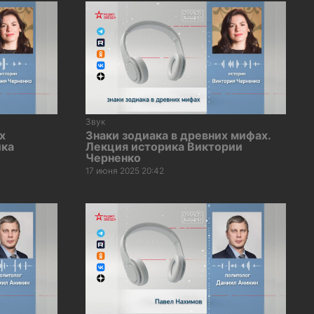
Звук
х
Знаки зодиака в древних мифах.
ика
Лекция историка Виктории
Черненко
17 июня 2025 20:42