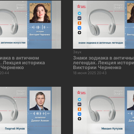
Звук
иака в античном
Знаки зодиака в античны
. Лекция историка
легендах. Лекция истор
 Черненко
Виктории Черненко
20:44
18 июня 2025 20:43