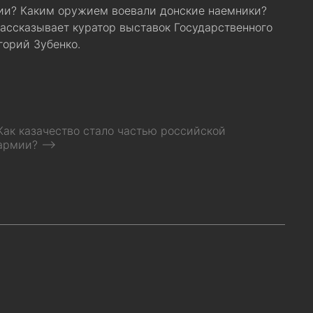
сии? Каким оружием воевали донские наемники?
Рассказывает куратор выставок Государственного
горий Зубенко.
Как казачество стало частью российской
армии? ⟶