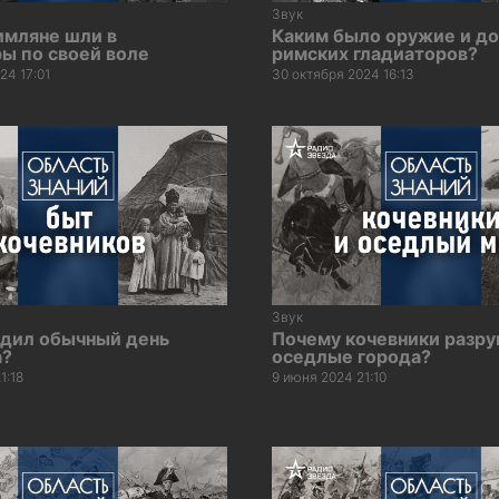
Звук
имляне шли в
Каким было оружие и д
ы по своей воле
римских гладиаторов?
24 17:01
30 октября 2024 16:13
Звук
одил обычный день
Почему кочевники разр
а?
оседлые города?
1:18
9 июня 2024 21:10