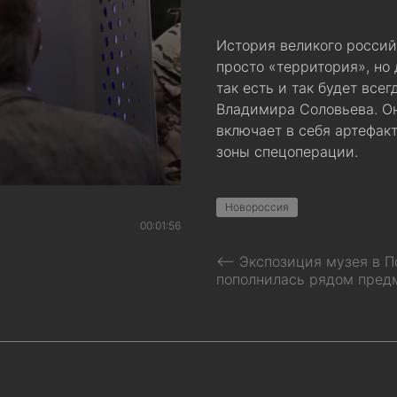
История великого россий
просто «территория», но 
так есть и так будет все
Владимира Соловьева. Он
включает в себя артефак
зоны спецоперации.
Новороссия
00:01:56
⟵ Экспозиция музея в П
пополнилась рядом пред