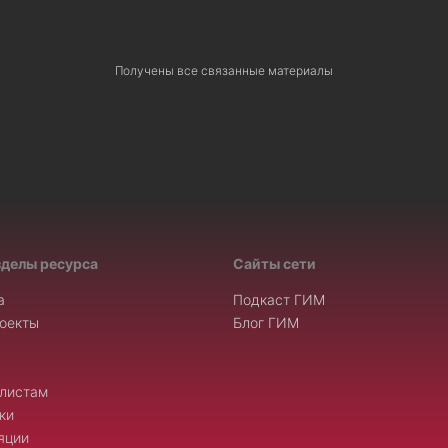
Получены все связанные материалы
зделы ресурса
Сайты сети
а
Подкаст ГИМ
оекты
Блог ГИМ
листам
ки
яции