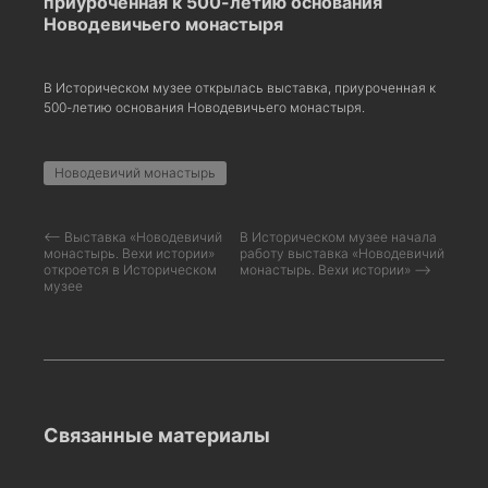
приуроченная к 500-летию основания
Новодевичьего монастыря
В Историческом музее открылась выставка, приуроченная к
500-летию основания Новодевичьего монастыря.
Новодевичий монастырь
⟵ Выставка «Новодевичий
В Историческом музее начала
монастырь. Вехи истории»
работу выставка «Новодевичий
откроется в Историческом
монастырь. Вехи истории» ⟶
музее
Связанные материалы