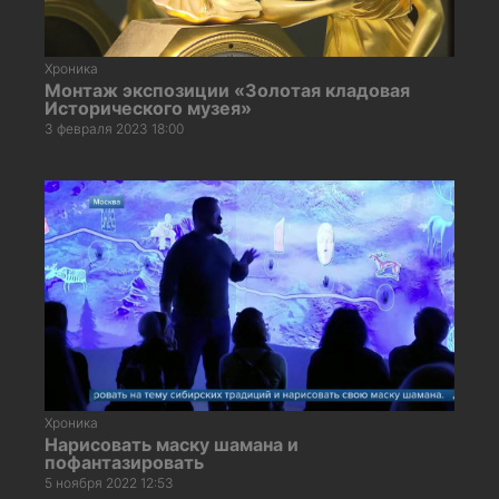
Хроника
Монтаж экспозиции «Золотая кладовая
Исторического музея»
3 февраля 2023 18:00
Хроника
Нарисовать маску шамана и
пофантазировать
5 ноября 2022 12:53