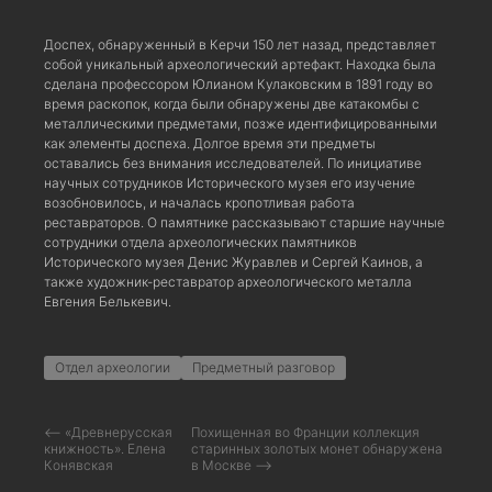
Доспех, обнаруженный в Керчи 150 лет назад, представляет
собой уникальный археологический артефакт. Находка была
сделана профессором Юлианом Кулаковским в 1891 году во
время раскопок, когда были обнаружены две катакомбы с
металлическими предметами, позже идентифицированными
как элементы доспеха. Долгое время эти предметы
оставались без внимания исследователей. По инициативе
научных сотрудников Исторического музея его изучение
возобновилось, и началась кропотливая работа
реставраторов. О памятнике рассказывают старшие научные
сотрудники отдела археологических памятников
Исторического музея Денис Журавлев и Сергей Каинов, а
также художник-реставратор археологического металла
Евгения Белькевич.
Отдел археологии
Предметный разговор
⟵ «Древнерусская
Похищенная во Франции коллекция
книжность». Елена
старинных золотых монет обнаружена
Конявская
в Москве ⟶