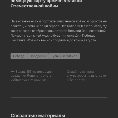
немецкую карту времен Великой
Отечественной войны
На выставке есть и портреты участников войны, и фронтовые
плакаты, и личные вещи героев. Это более 300 экспонатов, где
как в зеркале отобразилась история Великой Отечественной.
Прикоснуться к ней можно будет и после Дня Победы.
Выставка «Хранить вечно» продлится до конца августа.
Победа
Победа 80
Тульский филиал
⟵ В день 155-летия со дня
Онлайн-экскурсия
рождения Ленина туристы
с куратором по выставке
собрались у Мавзолея
«Ленин» ⟶
Связанные материалы