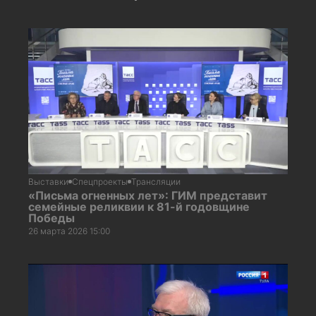
Выставки
Спецпроекты
Трансляции
«Письма огненных лет»: ГИМ представит
семейные реликвии к 81-й годовщине
Победы
26 марта 2026 15:00