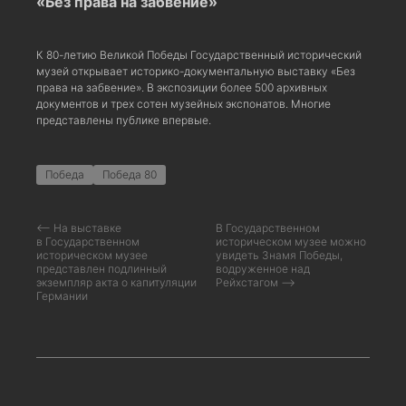
«Без права на забвение»
К 80-летию Великой Победы Государственный исторический
музей открывает историко-документальную выставку «Без
права на забвение». В экспозиции более 500 архивных
документов и трех сотен музейных экспонатов. Многие
представлены публике впервые.
Победа
Победа 80
⟵ На выставке
В Государственном
в Государственном
историческом музее можно
историческом музее
увидеть Знамя Победы,
представлен подлинный
водруженное над
экземпляр акта о капитуляции
Рейхстагом ⟶
Германии