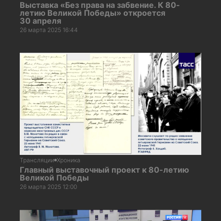
Выставка «Без права на забвение. К 80-
летию Великой Победы» откроется
30 апреля
26 марта 2025 16:44
Трансляции
Хроника
Главный выставочный проект к 80-летию
Великой Победы
26 марта 2025 12:00