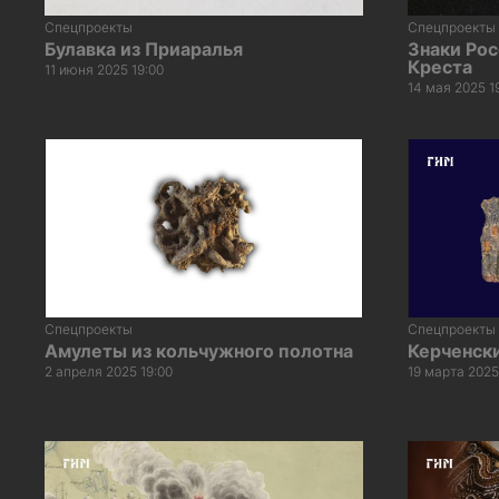
Спецпроекты
Спецпроекты
Булавка из Приаралья
Знаки Рос
Креста
11 июня 2025 19:00
14 мая 2025 1
Спецпроекты
Спецпроекты
Амулеты из кольчужного полотна
Керченск
2 апреля 2025 19:00
19 марта 2025