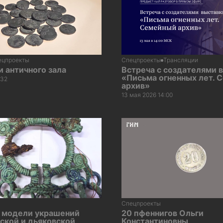
ецпроекты
Спецпроекты
Трансляции
 античного зала
Встреча с создателями 
«Письма огненных лет. 
:32
архив»
13 мая 2026 14:00
Спецпроекты
 модели украшений
20 пфеннигов Ольги
ской и дьяковской
Константиновны