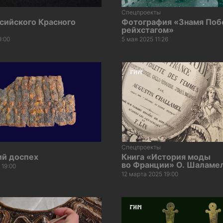
Спецпроекты
сийского Красного
Фотография «Знамя Поб
рейхстагом»
9:00
5 мая 2025 11:26
Спецпроекты
ий доспех
Книга «История моды
во Франции» О. Шаламе
 19:00
12 марта 2025 19:00