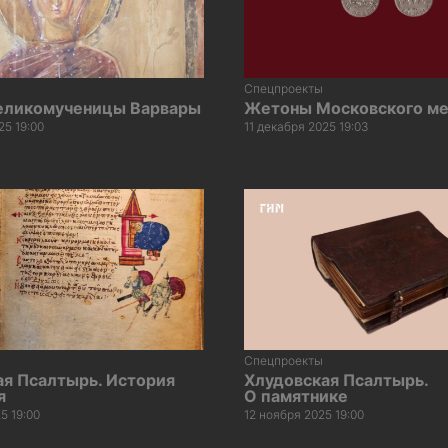
Спецпроекты
еликомученицы Варвары
Жетоны Московского м
25 19:00
11 декабря 2025 19:03
Спецпроекты
ая Псалтырь. История
Хлудовская Псалтырь.
я
О памятнике
5 19:00
12 ноября 2025 19:00