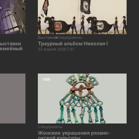
Выставки
Спецпроекты
выставки
Траурный альбом Николая I
Семейный
23 апреля 2026 7:51
Спецпроекты
Женские украшения рязано-
окской культуры