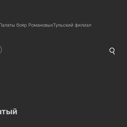
Палаты бояр Романовых
Тульский филиал
атый