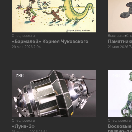
Спецпроекты
Выставки
Сп
«Бармалей» Корнея Чуковского
Памятники
29 мая 2026 7:04
21 мая 2026 7
Спецпроекты
Спецпроекты
«Луна-3»
Восковые
рязано-ок
15 апреля 2026 21:44