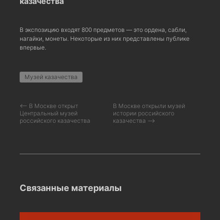
казачества
В экспозицию входят 800 предметов — это ордена, сабли,
нагайки, монеты. Некоторые из них представлены публике
впервые.
Музей казачества
⟵ В Москве открыт
В Москве открыли музей
Центральный музей
истории российского
российского казачества
казачества ⟶
Связанные материалы