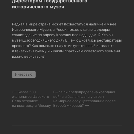
директором Государственного
исторического музея
Редкая в мире страна может похвастаться наличием у нее
Исторического Музея, а Россия может: какие шедевры
хранит здание по адресу Красная площадь, дом 1? Кто он,
музейщик сегодняшнего дня? В чем ошибались реставраторы
прошлого? Как помогают науке искусственный интеллект
и генетика? Почему и к каким практикам советского времени
важно вернуться?
Интервью
⟵ Более 500
Была ли предопределена холодная
экспонатов Царского
война и был ли шанс у стран
Села отправят
на мирное сосуществование после
на выставку в Москву
Второй мировой? ⟶