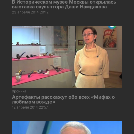
В Историческом музее Москвы открылась
выставка скульптора Даши Намдакова
23 апреля 2014 20:12
Хроника
Артефакты расскажут обо всех «Мифах о
любимом вожде»
12 апреля 2014 22:57