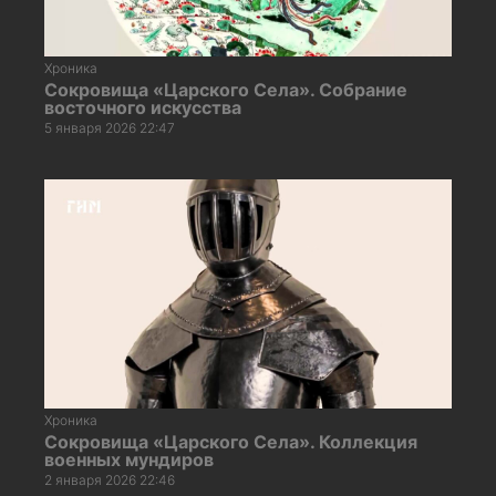
Хроника
Сокровища «Царского Села». Собрание
восточного искусства
5 января 2026 22:47
Хроника
Сокровища «Царского Села». Коллекция
военных мундиров
2 января 2026 22:46