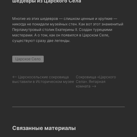
шедевры из Царского Села
Многие из этих шедевров — слишком ценные и хрупкие —
никогда не покидали музейных стен. Как вот этот знаменитый
Перламутровый столик Екатерины II. Создан турецкими
мастерами. А о том, как он появился в Царском Селе,
существуют сразу две легенды.
Царское Село
⟵ Царскосельские сокровища
Сокровища «Царского
выставили в Историческом музее
Села». Янтарная
комната ⟶
Связанные материалы