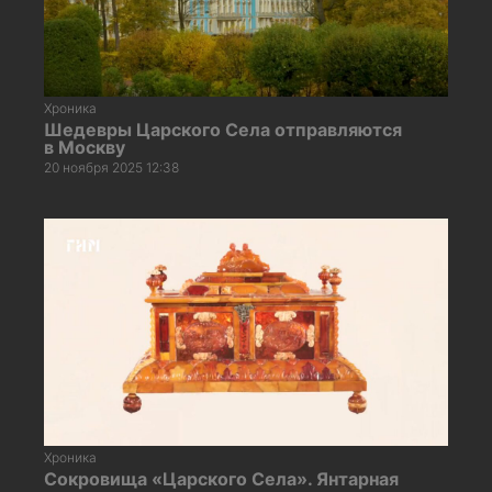
Хроника
Шедевры Царского Села отправляются
в Москву
20 ноября 2025 12:38
Хроника
Сокровища «Царского Села». Янтарная