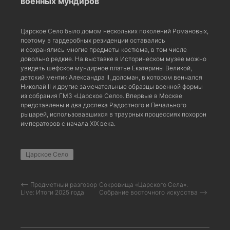
военных мундиров
Царское Село было домом нескольких поколений Романовых,
поэтому в гардеробных резиденции оставались
и сохранялись многие предметы костюма, в том числе
довольно редкие. На выставке в Историческом музее можно
увидеть шефское мундирное платье Екатерины Великой,
детский ментик Александра II, доломан, в котором венчался
Николай II и другие замечательные образцы военной формы
из собрания ГМЗ «Царское Село». Впервые в Москве
представлены и два доспеха Радостного и Печального
рыцарей, использовавшихся в траурных процессиях похорон
императоров с начала XIX века.
Царское Село
⟵ Предметный разговор
Сокровища «Царского Села».
Live: Итоги 2025 года
Собрание восточного искусства ⟶