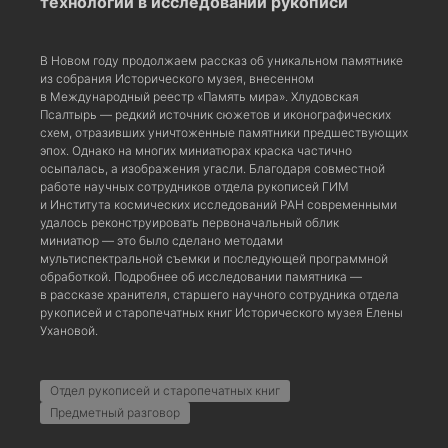
технологии в исследовании рукописи
В Новом году продолжаем рассказ об уникальном памятнике
из собрания Исторического музея, внесенном
в Международный реестр «Память мира». Хлудовская
Псалтырь — редкий источник сюжетов и иконографических
схем, отразивших уничтоженные памятники предшествующих
эпох. Однако на многих миниатюрах краска частично
осыпалась, а изображения угасли. Благодаря совместной
работе научных сотрудников отдела рукописей ГИМ
и Института космических исследований РАН современными
удалось реконструировать первоначальный облик
миниатюр — это было сделано методами
мультиспектральной съемки и последующей программной
обработкой. Подробнее об исследовании памятника —
в рассказе хранителя, старшего научного сотрудника отдела
рукописей и старопечатных книг Исторического музея Елены
Ухановой.
Отдел рукописей и старопечатных книг
Предметный разговор