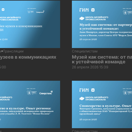
м
Трансляции
Специалистам
узеев в коммуникациях
Музей как система: от п
к устойчивой команде
5:00
26 апреля 2026 15:39
м
Специалистам