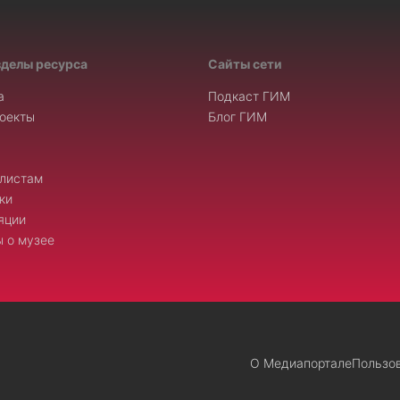
зделы ресурса
Сайты сети
а
Подкаст ГИМ
оекты
Блог ГИМ
листам
ки
яции
 о музее
О Медиапортале
Пользо