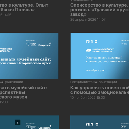
во в культуре. Опыт
Спонсорство в культуре
«Ясная Поляна»
региона. «Тульский ору
завод»
6 14:15
26 апреля 2026 14:07
м
Трансляции
Специалистам
Трансляции
вать музейный сайт:
Как управлять повестко
ерспективы
с помощью эмоциональн
ского музея
10 ноября 2025 15:00
15:00