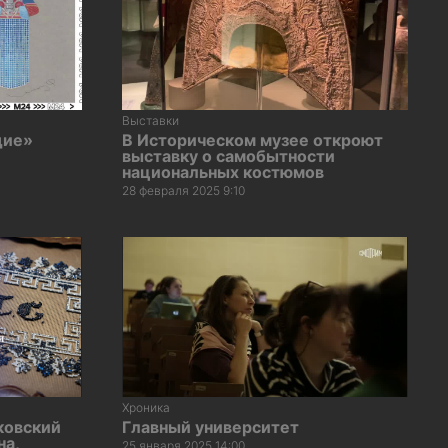
Выставки
дие»
В Историческом музее откроют
выставку о самобытности
национальных костюмов
28 февраля 2025 9:10
Хроника
ковский
Главный университет
на,
25 января 2025 14:00