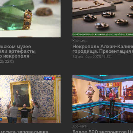
Хроника
ческом музее
Некрополь Алхан-Калин
или артефакты
городища. Презентация 
о некрополя
30 октября 2025 14:57
25 22:03
Хроника
музея-заповедника
Более 500 экспонатов Ц