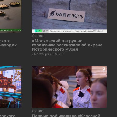
Хроника
ского
«Московский патруль»:
находок
горожанам рассказали об охране
Исторического музея
24 октября 2025 8:18
Хроника
арского
Первые побывали на «Классной