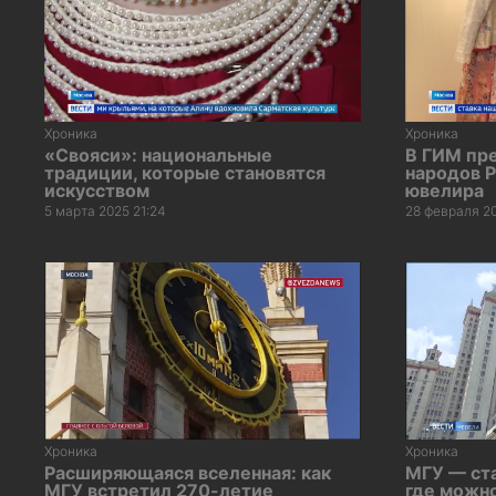
Хроника
Хроника
«Свояси»: национальные
В ГИМ пр
традиции, которые становятся
народов Р
искусством
ювелира
5 марта 2025 21:24
28 февраля 20
Хроника
Хроника
Расширяющаяся вселенная: как
МГУ — ст
МГУ встретил 270-летие
где можно