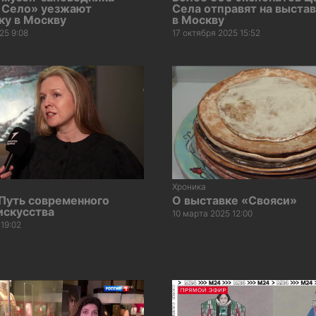
 Cело» уезжают
Села отправят на выста
ку в Москву
в Москву
25 9:08
17 октября 2025 15:52
Хроника
Путь современного
О выставке «Свояси»
искусства
10 марта 2025 12:00
 19:02