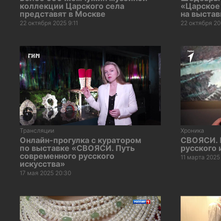
коллекции Царского села
«Царское
представят в Москве
на выстав
22 октября 2025 9:11
22 октября 20
Трансляции
Хроника
Онлайн-прогулка с куратором
СВОЯСИ. 
по выставке «СВОЯСИ. Путь
русского 
современного русского
11 марта 2025
искусства»
17 мая 2025 20:30