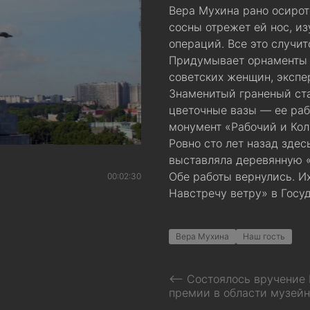
Вера Мухина рано осироте
сосны отрежет ей нос, из
операций. Все это случит
Придумывает орнаменты 
советских женщин, экспе
Знаменитый граненый ста
цветочные вазы — ее раб
монумент «Рабочий и Ко
Ровно сто лет назад здес
выставляла деревянную 
Обе работы вернулись. И
00:02:30
Навстречу ветру» в Госу
Вера Мухина
Наш гость
⟵ Состоялось вручение
премии в области музейн