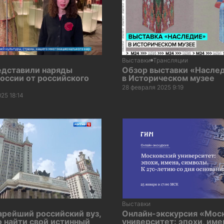
Выставки
Трансляции
едставили наряды
Обзор выставки «Насле
оссии от российского
в Историческом музее
28 февраля 2025 9:19
25 18:14
Выставки
арейший российский вуз,
Онлайн-экскурсия «Мос
 найти свой истинный
университет: эпохи, име