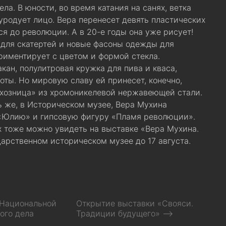
ла. В юности, во время катания на санях, ветка
уродует лицо. Вера перенесет девять пластических
ся до революции. А в 20-е годы она уже рисует!
для скатертей и новые фасоны одежды для
риментирует с цветом и формой стекла.
кан, полулитровая кружка для пива и кваса,
оты. Но мировую славу ей принесет, конечно,
лхозница» из хромоникелевой нержавеющей стали.
ь же, в Историческом музее, Вера Мухина
«Юлию» и гипсовую фигуру «Пламя революции».
х тоже можно увидеть на выставке «Вера Мухина.
дарственном историческом музее до 17 августа.
 Национальной
Открытие выставки «Свояси.
ого дела
Традиции будущего» ⟶