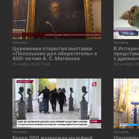
Хроника
Хроника
Церемония открытия выставки
В Истори
«Посольских дел оберегатель» к
представ
400-летию А. С. Матвеева
с древнег
21 ноября 2025 17:46
30 октября 20
Хроника
Хроника
Более 500 жемчужин музейной
Шедевры 