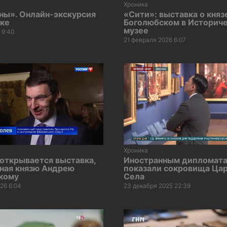
Хроника
ны». Онлайн-экскурсия
«Сити»: выставка о кня
вке
Боголюбском в Историч
музее
 9:40
21 февраля 2026 6:07
Хроника
открывается выставка,
Иностранным дипломат
ная князю Андрею
показали сокровища Ца
кому
Села
26 6:04
23 декабря 2025 22:39