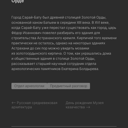
Орде
Город Сарай-Бату был древней столицей Золотой Орды,
основанной ханом Батыем в середине XIII века. В XVI веке,
когда Сарай-Бату уже перестал существовать как город, царь
Фёдор Иоаннович повелел разбирать его здания для
строительства Астраханского кремля. Кирпичей того времени
практически не осталось, однако на некоторых зданиях
Астрахани до сих пор можно увидеть мозаики
из золотоордынского кирпича. О том, как украшались дома
и общественные здания в столице Золотой Орды,
рассказывает старший научный сотрудник отдела
археологических памятников Екатерина Болдырева.
Отдел археологии
Предметный разговор
⟵ Русская средневековая
День рождения Музея
архитектура
казачества ⟶