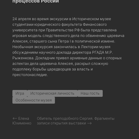
процессов России
24 апреля во время экскурсии в Историческом музее
студентами юридического факультета Финансового
университета при Правительстве РФ была представлена
игровая модель следственного дела по обвинению царевича
Алексея, старшего сына Петра I в политической измене.
Необычная экскурсия закончилась в Лектории музея
обсуждением научного доклада директора РГАДА М.Р.
Рыженкова. Докладчик привел архивные данные о спорных
аспектах дела царевича Алексея, раскрыл сложную
подоплеку борьбы царедворцев за власть и
престолонаследие.
Игра
Историческая личность
Наш гость
Особенности музея
⟵ Елена
Обитель преподобного Сергия. Фрагменты
Юхименко
записи открытия выставки ⟶